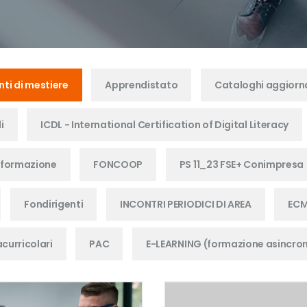
nti di mestiere
Apprendistato
Cataloghi aggior
i
ICDL - International Certification of Digital Literacy
 formazione
FONCOOP
PS 11_23 FSE+ Conimpresa
Fondirigenti
INCONTRI PERIODICI DI AREA
EC
acurricolari
PAC
E-LEARNING (formazione asincro