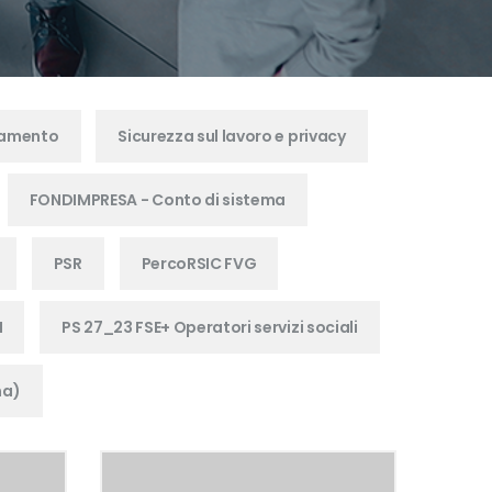
namento
Sicurezza sul lavoro e privacy
FONDIMPRESA - Conto di sistema
PSR
PercoRSIC FVG
M
PS 27_23 FSE+ Operatori servizi sociali
na)