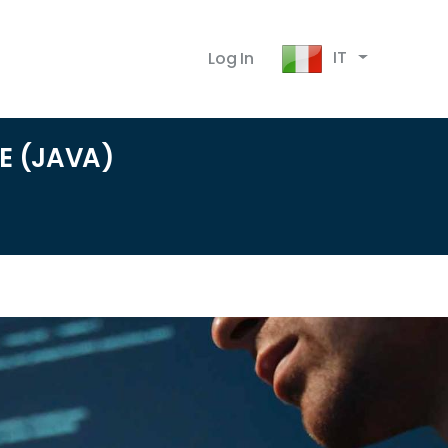
IT
Log In
E (JAVA)