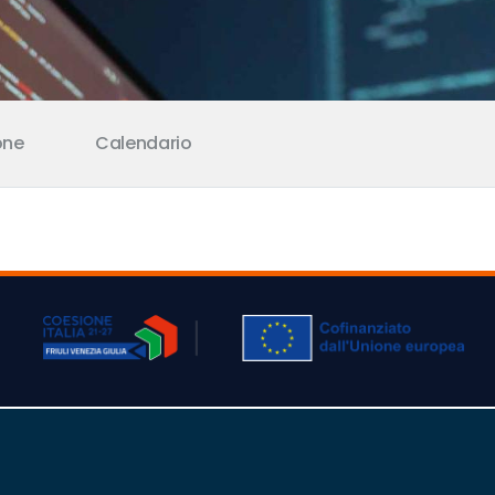
one
Calendario