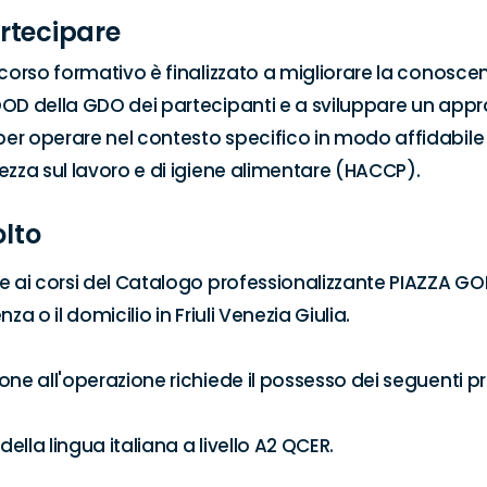
rtecipare
rcorso formativo è finalizzato a migliorare la conoscen
OD della GDO dei partecipanti e a sviluppare un appr
r operare nel contesto specifico in modo affidabile 
ezza sul lavoro e di igiene alimentare (HACCP).
olto
e ai corsi del Catalogo professionalizzante PIAZZA GOL
za o il domicilio in Friuli Venezia Giulia.

ne all'operazione richiede il possesso dei seguenti prer
ella lingua italiana a livello A2 QCER.