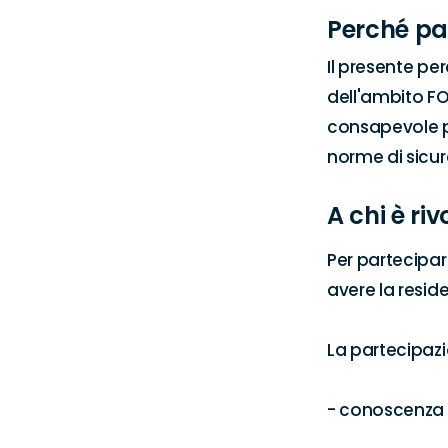
Perché pa
Il presente pe
dell'ambito FO
consapevole pe
norme di sicur
A chi è riv
Per partecipar
avere la residen
La partecipazio
- conoscenza d