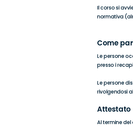
Il corso si avv
normativa (alm
Come par
Le persone occ
presso i recapit
Le persone di
rivolgendosi a
Attestato
Al termine del