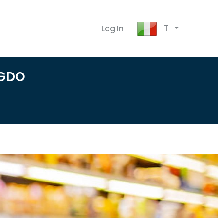
IT
Log In
 GDO