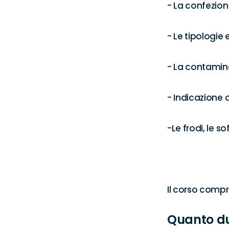
- La confezione
- Le tipologie 
- La contamina
- Indicazione 
-Le frodi, le s
Il corso compr
Quanto d