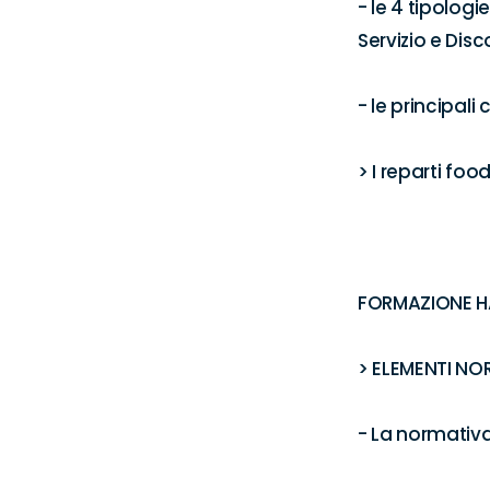
- le 4 tipolog
Servizio e Disc
- le principali 
> I reparti foo
FORMAZIONE H
> ELEMENTI NOR
- La normativa 