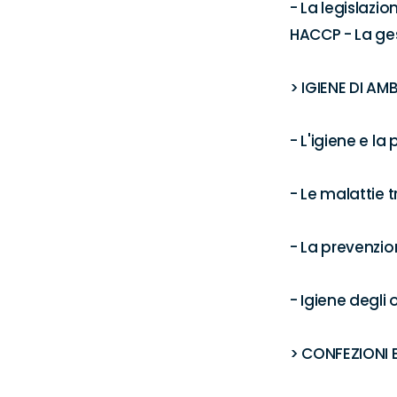
- La legislazi
HACCP - La gest
> IGIENE DI AM
- L'igiene e la 
- Le malattie t
- La prevenzio
- Igiene degli
> CONFEZIONI E 