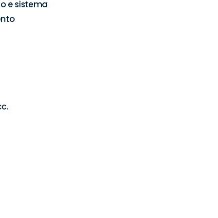
lo e sistema 
nto 

. 
