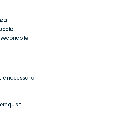
za 
occio 
secondo le 
 è necessario 
equisiti:
