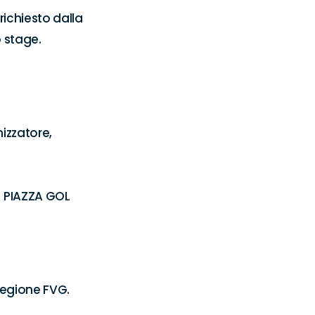
ichiesto dalla 
 stage.

zzatore, 
 PIAZZA GOL 
Regione FVG.
