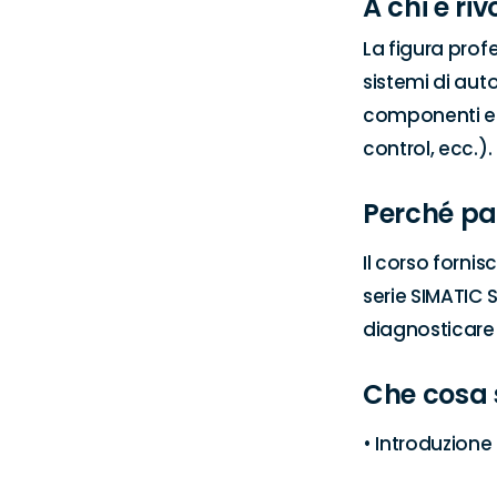
A chi è riv
La figura prof
sistemi di aut
componenti ele
control, ecc.).
Perché pa
Il corso forni
serie SIMATIC 
diagnosticare 
Che cosa 
• Introduzione