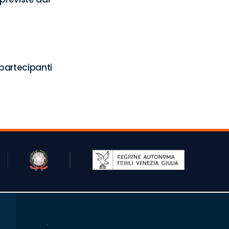
partecipanti 
.