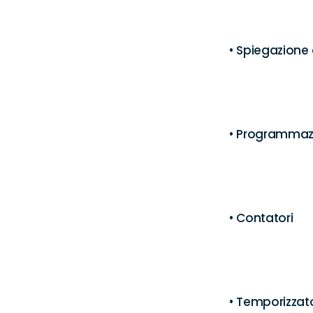
• Spiegazione
• Programmazio
• Contatori

• Temporizzator