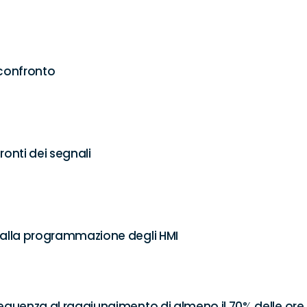
confronto

fronti dei segnali

e alla programmazione degli HMI
requenza al raggiungimento di almeno il 70% delle ore p