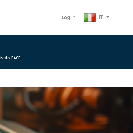
IT
Log In
ivello BASE