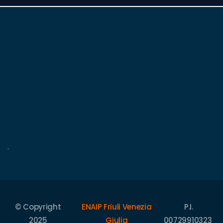
.
© Copyright
ENAIP Friuli Venezia
P.I.
2025
Giulia
00729910323