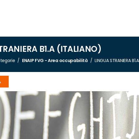
TRANIERA B1.A (ITALIANO)
tegorie
ENAIP FVG - Area occupabilità
LINGUA STRANIERA B1.A
A