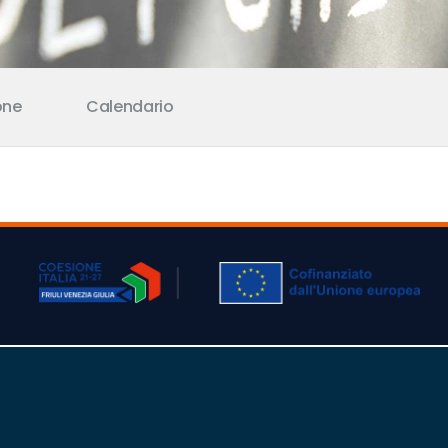
one
Calendario