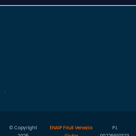
.
© Copyright
ENAIP Friuli Venezia
P.I.
2025
Giulia
00729910323