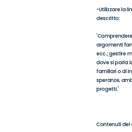
-Utilizzare la 
descritto:

'Comprendere i
argomenti fami
ecc.; gestire 
dove si parla l
familiari o di 
speranze, ambi
progetti.'

Contenuti del 