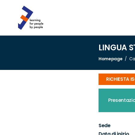
LINGUA S
Homepage
Ca
RICHIESTA I
Presentazi
Sede
Data di inizio