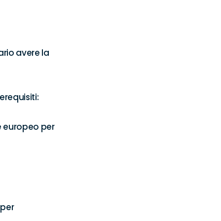
rio avere la 
equisiti:

e europeo per 
per
