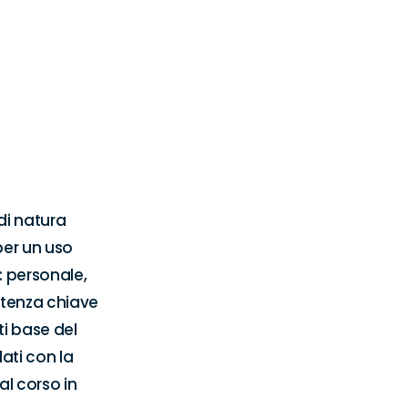
i natura 
er un uso 
 personale, 
etenza chiave 
i base del 
ti con la 
l corso in 