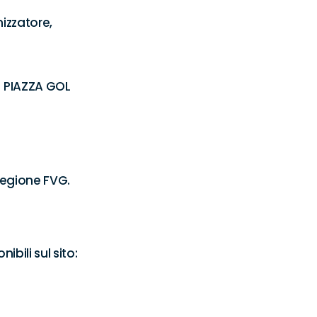
zzatore, 
 PIAZZA GOL 
 Regione FVG.
ili sul sito:
