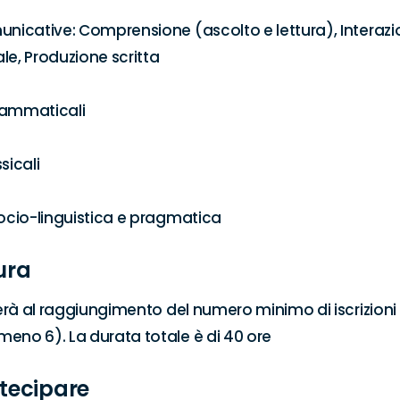
unicative: Comprensione (ascolto e lettura), Interazio
le, Produzione scritta

rammaticali

icali

socio-linguistica e pragmatica
ura
ierà al raggiungimento del numero minimo di iscrizioni r
eno 6). La durata totale è di 40 ore
tecipare