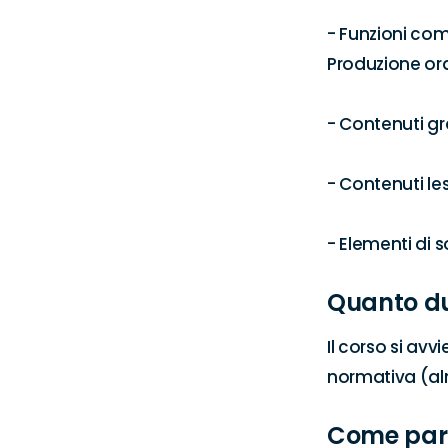
- Funzioni com
Produzione ora
- Contenuti g
- Contenuti less
- Elementi di 
Quanto d
Il corso si avv
normativa (alm
Come par