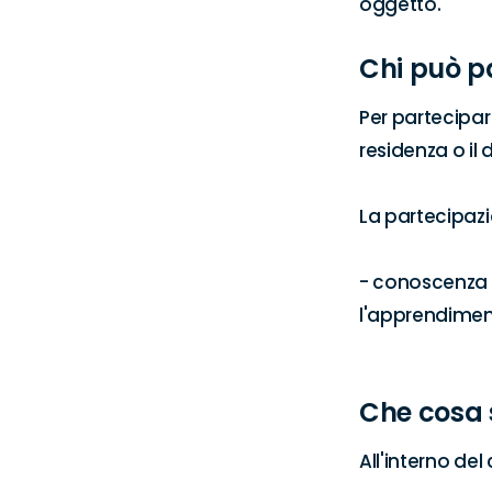
oggetto.
Chi può p
Per partecipare
residenza o il d
La partecipazio
- conoscenza d
l'apprendiment
Che cosa 
All'interno de