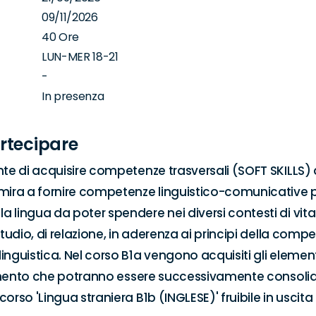
09/11/2026
40 Ore
LUN-MER 18-21
-
In presenza
rtecipare
nte di acquisire competenze trasversali (SOFT SKILLS) d
mira a fornire competenze linguistico-comunicative p
 lingua da poter spendere nei diversi contesti di vita:
studio, di relazione, in aderenza ai principi della comp
inguistica. Nel corso B1a vengono acquisiti gli element
erimento che potranno essere successivamente consolida
orso 'Lingua straniera B1b (INGLESE)' fruibile in uscita a