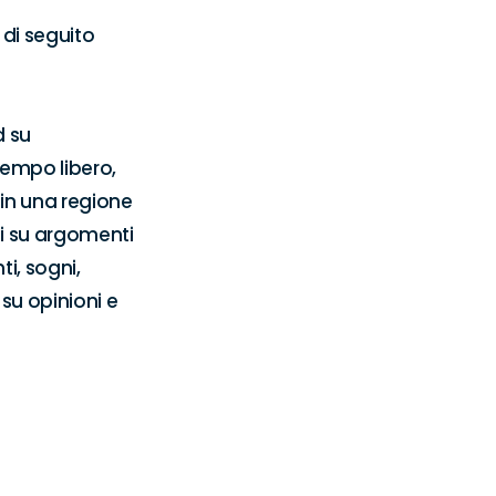
di seguito 
 su 
empo libero, 
in una regione 
ti su argomenti 
i, sogni, 
u opinioni e 