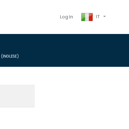
IT
Log In
 (INGLESE)