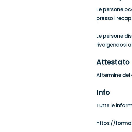
Le persone occ
presso i recapit
Le persone di
rivolgendosi a
Attestato
Al termine del
Info
Tutte le infor
https://formaz