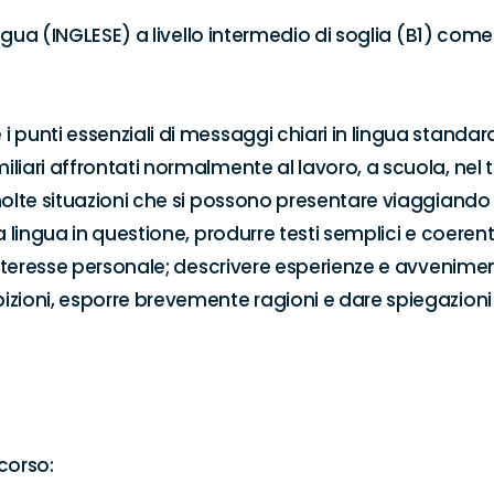
lingua (INGLESE) a livello intermedio di soglia (B1) come 
 punti essenziali di messaggi chiari in lingua standard
liari affrontati normalmente al lavoro, a scuola, nel t
molte situazioni che si possono presentare viaggiando 
a lingua in questione, produrre testi semplici e coeren
interesse personale; descrivere esperienze e avveniment
zioni, esporre brevemente ragioni e dare spiegazioni s
corso:
