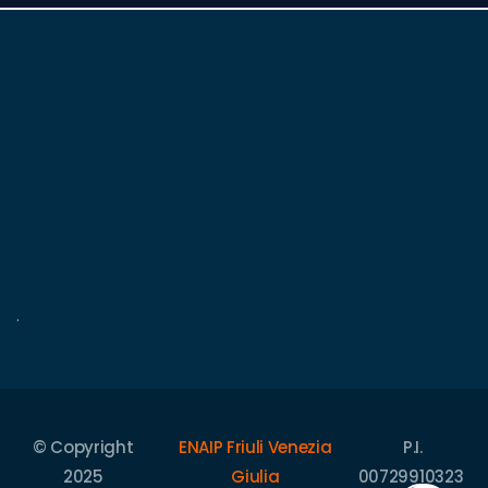
.
© Copyright
ENAIP Friuli Venezia
P.I.
2025
Giulia
00729910323