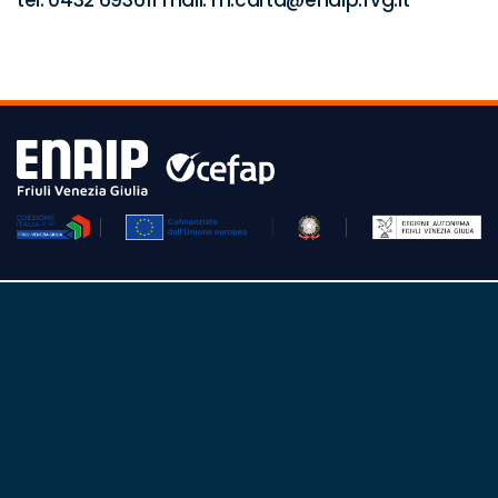
tel. 0432 693611 mail: m.carta@enaip.fvg.it